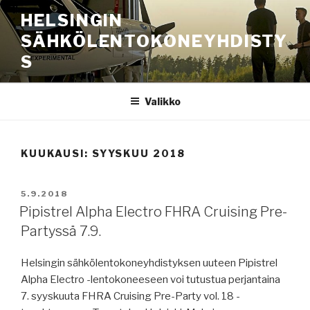
Siirry
HELSINGIN
sisältöön
SÄHKÖLENTOKONEYHDISTY
S
Valikko
KUUKAUSI:
SYYSKUU 2018
JULKAISTU
5.9.2018
Pipistrel Alpha Electro FHRA Cruising Pre-
Partyssä 7.9.
Helsingin sähkölentokoneyhdistyksen uuteen Pipistrel
Alpha Electro -lentokoneeseen voi tutustua perjantaina
7. syyskuuta FHRA Cruising Pre-Party vol. 18 -