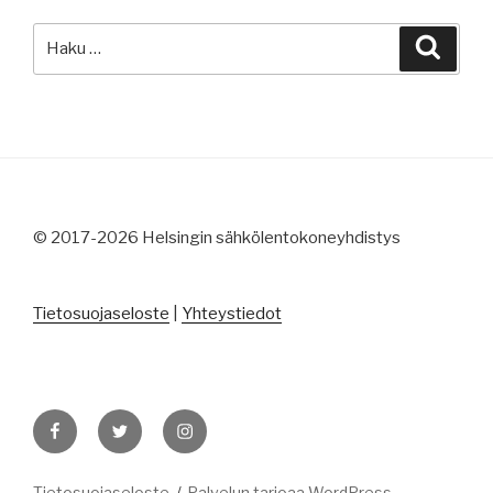
Etsi:
Haku
© 2017-2026 Helsingin sähkölentokoneyhdistys
Tietosuojaseloste
|
Yhteystiedot
Facebook
Twitter
Instagram
Tietosuojaseloste
Palvelun tarjoaa WordPress