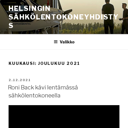
Siirry
HELSINGIN
sisältöön
SÄHKÖLENTOKONEYHDISTY
S
Valikko
KUUKAUSI:
JOULUKUU 2021
JULKAISTU
2.12.2021
Roni Back kävi lentämässä
sähkölentokoneella