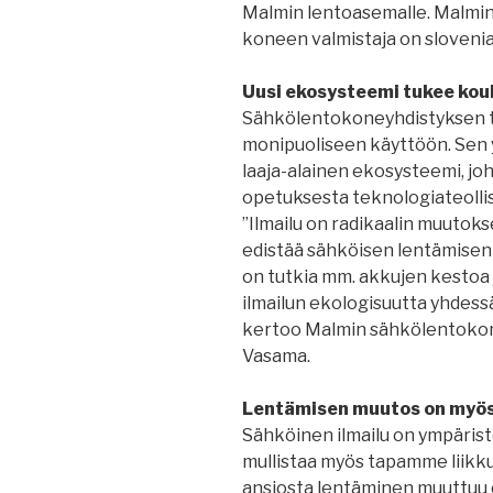
Malmin lentoasemalle. Malmi
koneen valmistaja on slovenial
Uusi ekosysteemi tukee kou
Sähkölentokoneyhdistyksen t
monipuoliseen käyttöön. Sen 
laaja-alainen ekosysteemi, joho
opetuksesta teknologiateolli
”Ilmailu on radikaalin muutok
edistää sähköisen lentämisen
on tutkia mm. akkujen kestoa j
ilmailun ekologisuutta yhdessä
kertoo Malmin sähkölentoko
Vasama.
Lentämisen muutos on myös
Sähköinen ilmailu on ympärist
mullistaa myös tapamme liikku
ansiosta lentäminen muuttuu 