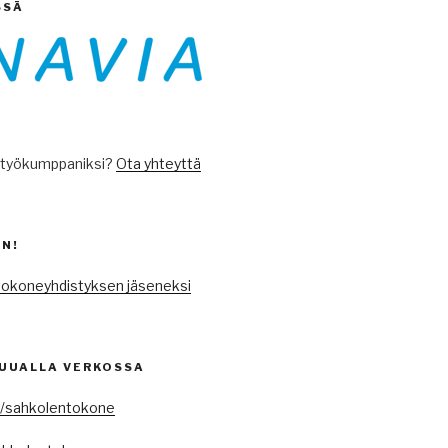
SSÄ
styökumppaniksi?
Ota yhteyttä
N!
ntokoneyhdistyksen jäseneksi
UUALLA VERKOSSA
/sahkolentokone