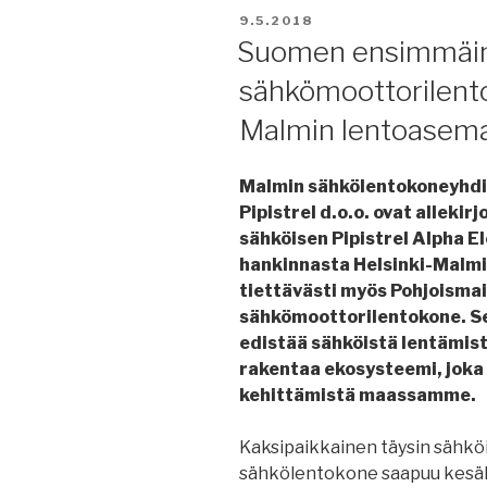
JULKAISTU
9.5.2018
Suomen ensimmäi
sähkömoottorilent
Malmin lentoasema
Malmin sähkölentokoneyhdis
Pipistrel d.o.o. ovat alleki
sähköisen Pipistrel Alpha 
hankinnasta Helsinki-Malmi
tiettävästi myös Pohjoisma
sähkömoottorilentokone. Sen
edistää sähköistä lentämist
rakentaa ekosysteemi, joka 
kehittämistä maassamme.
Kaksipaikkainen täysin sähköi
sähkölentokone saapuu kesäku