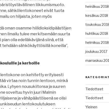
äristöystävällinen liikkumismuoto.
heinäkuu 2018
kenne, sähkölentokoneet eivät tuota
kesäkuu 2018
ailu on hiljaista, joten myös
toukokuu 201
dä oman osamme hiilidioksidipäästöjen
huhtikuu 2018
nen ilmailu tulee merkitsemään suurta
pian olla edelläkävijänä siinä, että
helmikuu 2018
tehdään sähkökäyttöisillä koneilla”,
joulukuu 2017
marraskuu 20
ouluille ja kerhoille
ölentokone on kehitetty erityisesti
KATEGORIA
tää virtaa noin tunnin lentoon, minkä
aika. Lyhyen nousukiitonsa ja suuren
Tiedotteet
e soveltuu hyvin juuri Malmin
Tiedotteet
Hiljaisena ja vähäpäästöisenä se olisi
upunkiseudun lentokoulutuksen
Yleinen