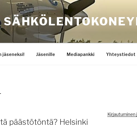
N SÄHKÖLENTOKONEY
 jäseneksi!
Jäsenille
Mediapankki
Yhteystiedot
T
Kirjautuminen j
tä päästötöntä? Helsinki