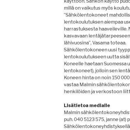
käyttöön. Sähkön käyttö pudo
millä on vaikutus myös koulut
”Sähkölentokoneet mahdollis
lentokoulutuksen aiempaa use
harrastuksesta haaveileville.
kasvavaan lentäjätarpeeseen 
lähivuosina”, Vasama toteaa.
Sähkölentokoneen uusi tyypp
lentokoulutukseen uutta sisä
Koneelle haetaan Suomessa ult
lentokoneet), jolloin sen lent
Koneen hinta on noin 150 000
vastaa Malmin sähkölentokone
henkilöiden ja verkostoon liit
Lisätietoa medialle
Malmin sähkölentokoneyhdist
puh. 040 5123 575, janne (at) p
Sähkölentokoneyhdistyksellä on