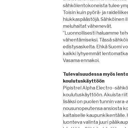
sähkölentokoneista tulee ymp
Toisin kuin pyörä- ja raidelii
hiukkaspäästöjä. Sähköinen ilm
meluhaitat vähenevät.
”Luonnollisesti haluamme teh
vähentämiseksi. Tässä sähköi
edistysaskelta. Ehkä Suomi voi 
kaikki lyhyemmät lentomatkat 
Vasama ennakoi.
Tulevaisuudessa myös lentok
koulutuskäyttöön
Pipistrel Alpha Electro -sähk
koulutuskäyttöön. Akuista riit
lisäksi on puolen tunnin vara-
nousunopeutensa ansiosta kon
kaltaiselle kaupunkikentälle. 
luonteva valinta juuri pääka