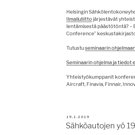
Helsingin Sähkölentokoneyhd
Ilmailuliitto
järjestävät yhteis
lentämisestä päästötöntä? – E
Conference” keskustakirjasto
Tutustu
seminaarin ohjelmaan 
Seminaarin ohjelma ja tiedot 
Yhteistyökumppanit konferens
Aircraft, Finavia, Finnair, Inno
JULKAISTU
19.1.2019
Sähköautojen yö 19