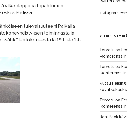
twitter.com/s
tänä viikonloppuna tapahtuman
keskus Redissä
instagram.co
ähköiseen tulevaisuuteen! Paikalla
ntokoneyhdistyksen toiminnasta ja
VIIMEISIMM
o -sähkölentokoneesta la 19.1. klo 14-
Tervetuloa Eco
-konferenssiin
Tervetuloa Eco
-konferenssiin
Kutsu Helsing
kevätkokouks
Tervetuloa Eco
-konferenssiin
Roni Back käv