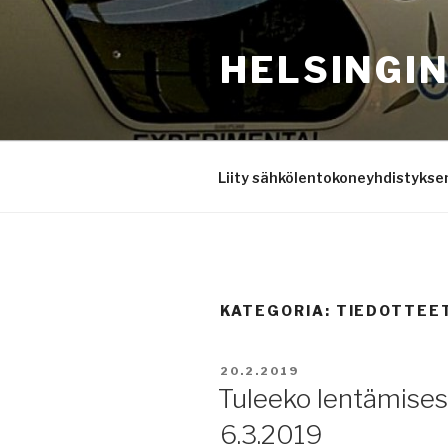
Siirry
sisältöön
HELSINGI
Liity sähkölentokoneyhdistyksen
KATEGORIA:
TIEDOTTEE
JULKAISTU
20.2.2019
Tuleeko lentämises
6.3.2019