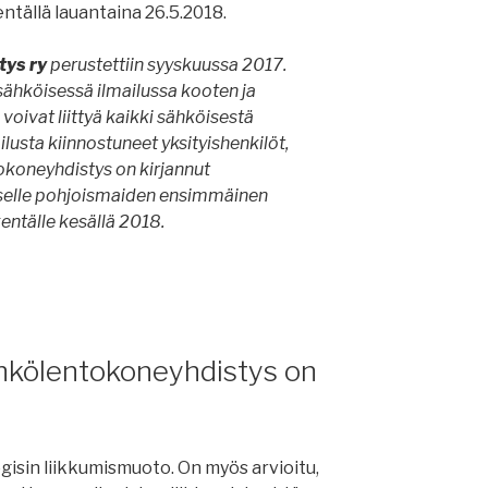
tällä lauantaina 26.5.2018.
tys ry
perustettiin syyskuussa 2017.
sähköisessä ilmailussa kooten ja
voivat liittyä kaikki sähköisestä
ilusta kiinnostuneet yksityishenkilöt,
tokoneyhdistys on kirjannut
kselle pohjoismaiden ensimmäinen
ntälle kesällä 2018.
hkölentokoneyhdistys on
gisin liikkumismuoto. On myös arvioitu,