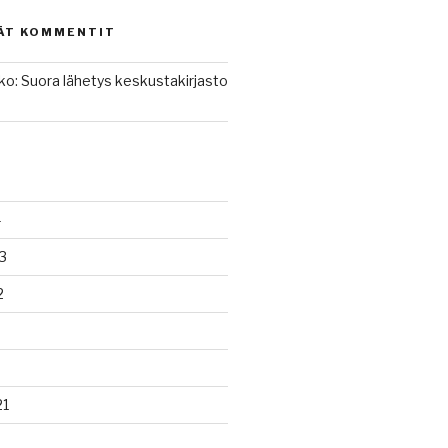
ÄT KOMMENTIT
kko
:
Suora lähetys keskustakirjasto
4
3
2
21