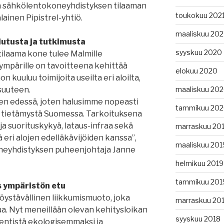
n sähkölentokoneyhdistyksen tilaaman
toukokuu 202
ainen Pipistrel-yhtiö.
maaliskuu 202
lutusta ja tutkimusta
syyskuu 2020
ilaama kone tulee Malmille
ympärille on tavoitteena kehittää
elokuu 2020
n kuuluu toimijoita useilta eri aloilta,
maaliskuu 20
suuteen.
sen edessä, joten halusimme nopeasti
tammikuu 20
 tietämystä Suomessa. Tarkoituksena
a suorituskykyä, lataus-infraa sekä
marraskuu 20
 eri alojen edelläkävijöiden kanssa”,
maaliskuu 201
neyhdistyksen puheenjohtaja Janne
helmikuu 2019
tammikuu 201
 ympäristön etu
öystävällinen liikkumismuoto, joka
marraskuu 20
a. Nyt meneillään olevan kehitysloikan
syyskuu 2018
entistä ekologisemmaksi ja