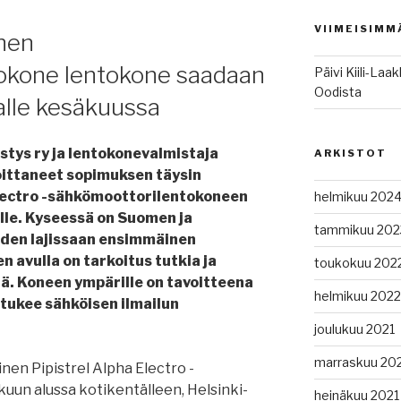
VIIMEISIMM
nen
okone lentokone saadaan
Päivi Kiili-Laa
Oodista
lle kesäkuussa
tys ry ja lentokonevalmistaja
ARKISTOT
rjoittaneet sopimuksen täysin
Electro -sähkömoottorilentokoneen
helmikuu 202
lle. Kyseessä on Suomen ja
tammikuu 202
iden lajissaan ensimmäinen
 avulla on tarkoitus tutkia ja
toukokuu 202
ä. Koneen ympärille on tavoitteena
helmikuu 2022
tukee sähköisen ilmailun
joulukuu 2021
marraskuu 20
nen Pipistrel Alpha Electro -
un alussa kotikentälleen, Helsinki-
heinäkuu 2021