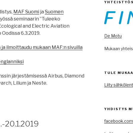
YHTEISTYÖ
istys,
MAF Suomi
ja
Suomen
työssä seminaarin ”Tuleeko
cological and Electric Aviation
 Oodissa 6.3.2019.
De Motu
ja ilmoittaudu mukaan MAF:n sivuilla
Mukaan yhtei
englanniksi
TULE MUKAA
sin järjestämisessä Airbus, Diamond
varch, Lilium ja Neste.
Liity sähköle
YHDISTYS M
facebook.com
.-20.1.2019