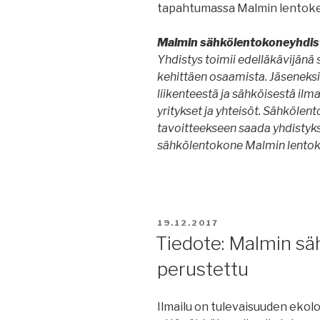
tapahtumassa Malmin lentoken
Malmin sähkölentokoneyhdis
Yhdistys toimii edelläkävijänä 
kehittäen osaamista. Jäseneksi 
liikenteestä ja sähköisestä ilma
yritykset ja yhteisöt. Sähkölen
tavoitteekseen saada yhdisty
sähkölentokone Malmin lentoke
JULKAISTU
19.12.2017
Tiedote: Malmin sä
perustettu
Ilmailu on tulevaisuuden ekolo