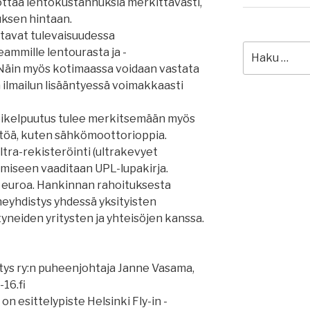
ttaa lentokustannuksia merkittävästi,
uksen hintaan.
tavat tulevaisuudessa
Etsi:
ammille lentourasta ja -
 Näin myös kotimaassa voidaan vastata
ilmailun lisääntyessä voimakkaasti
ikelpuutus tulee merkitsemään myös
ltöä, kuten sähkömoottorioppia.
ra-rekisteröinti (ultrakevyet
ämiseen vaaditaan UPL-lupakirja.
 euroa. Hankinnan rahoituksesta
yhdistys yhdessä yksityisten
tyneiden yritysten ja yhteisöjen kanssa.
ys ry:n puheenjohtaja Janne Vasama,
-16.fi
 esittelypiste Helsinki Fly-in -