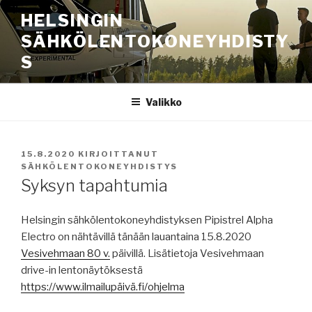
Siirry
HELSINGIN
sisältöön
SÄHKÖLENTOKONEYHDISTY
S
Valikko
JULKAISTU
15.8.2020
KIRJOITTANUT
SÄHKÖLENTOKONEYHDISTYS
Syksyn tapahtumia
Helsingin sähkölentokoneyhdistyksen Pipistrel Alpha
Electro on nähtävillä tänään lauantaina 15.8.2020
Vesivehmaan 80 v.
päivillä. Lisätietoja Vesivehmaan
drive-in lentonäytöksestä
https://www.ilmailupäivä.fi/ohjelma