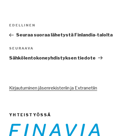
Artikkelien
Edellinen
EDELLINEN
selaus
artikkeli
Seuraa suoraa lähetystä Finlandia-talolta
Seuraava
SEURAAVA
artikkeli
Sähkölentokoneyhdistyksen tiedote
Kirjautuminen jäsenrekisteriin ja Extranetiin
YHTEISTYÖSSÄ