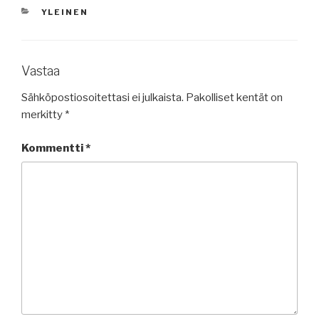
KATEGORIAT
YLEINEN
Vastaa
Sähköpostiosoitettasi ei julkaista.
Pakolliset kentät on
merkitty
*
Kommentti
*