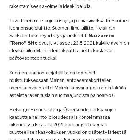
rakentamiseen avoimella ideakilpailulla.
Tavoitteena on suojella isoja ja pieniä siivekkäitä. Suomen
luonnonsuojeluliitto, Suomen Ilmailuliitto, Helsingin
Sähkölentokoneyhdistys ja arkkitehti
Nazzareno
”Reno” Sifo
ovat julkaisseet 23.5.2021 kaikille avoimen
ideakilpailun Malmin lentokenttäaluetta koskevan
päätöksenteon tueksi.
Suomen luonnonsuojeluliitto on todennut
muistutuksessaan Malmin lentoasemakorttelien
asemakaavaan, ettei Malmin kaavarungolla ole minkään
asteista rakennuslain suomaa juridista painoarvoa.
Helsingin Hernesaaren ja Östersundomin kaavojen
kaaduttua hallinto-oikeudessa ja korkeimmassa
oikeudessa keväällä 2021 kaupungin tekemän
puutteellisen kaavoituksen vuoksi on päätetty järjestää
tämä matalan osallistumiskynnyksen ideakilpailu.