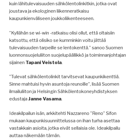
kuin lähitulevaisuuden sähkölentolinkitkin, jotka ovat
joustava ja ekologinen liikenneratkaisu
kaupunkienväliseen joukkoliikenteeseen.
”Kyllähän se wi-win -ratkaisu olisi ollut, että oltaisiin
katsottu, että olisiko se kumminkin voitu jättää
tulevaisuuden tarpeille se lentokenttä.” sanoo Suomen
luonnonsuojeluliiton suojelupäällikkö ja toiminnanjohtajan
sijainen
Tapani Veistola
.
”Tulevat sähkölentolinkit tarvitsevat kaupunkikenttiä.
Sinne mahtuisi hyvin asuntoja reunoille”, lisää Suomen
ilmailuliiton ja Helsingin Sähkölentokoneyhdistyksen
edustaja
Janne Vasama
.
Ideakilpailun isän, arkkitehti Nazzareno ”Reno” Sifon
mukaan kaupunkisuunnittelussa on ihan turha asettaa
vastakkain asioita, jotka eivät sellaisia ole. Ideakilpailu
auttaa näkemään tämän.