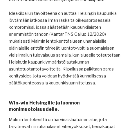
Ideakilpailun tavoitteena on auttaa Helsingin kaupunkia
löytämään jatkossa ilman raskaita oikeusprosesseja
kompromissi, jossa säästetään kaupunkilaisten
enemmistön tahdon (Kantar TNS Gallup 12/2020)
mukaisesti Malmin lentokenttäalueen uhanalaisille
eläinlajeille erittäin tärkeät luontotyypit ja suomalaisen
yleisilmailun tulevaisuus samalla, kun alueelle toteutetaan
Helsingin kaupunkiympäristölautakunnan
asuntotuotantotavoitteita. Kilpailussa palkitaan paras
kehitysidea, jota voidaan hyödyntää kunnallisessa
päätöksenteossa ja kaupunkisuunnittelussa.
Win-win Helsingille ja luonnon
monimuotoisuudelle.
Malmin lentokenttä on harvinaislaatuinen alue, jota
tarvitsevat niin uhanalaiset viheryökköset, heinäkurpat