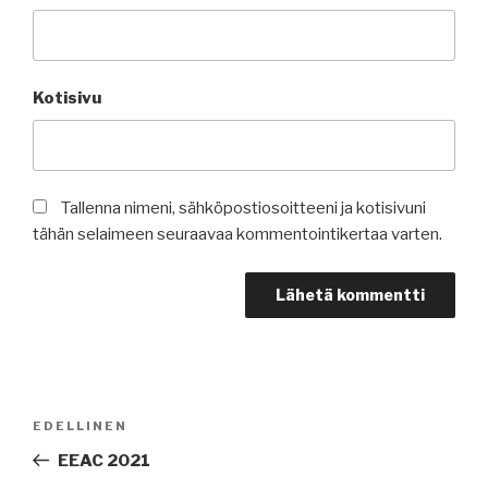
Kotisivu
Tallenna nimeni, sähköpostiosoitteeni ja kotisivuni
tähän selaimeen seuraavaa kommentointikertaa varten.
Artikkelien
Edellinen
EDELLINEN
selaus
artikkeli
EEAC 2021