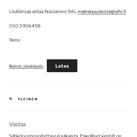
Lisätietoja antaa Nazzareno Sifo,
malminpuolesta@sifo.fi
050 5906458
Reno
Lataa
Malmin_ideakilpailu
KATEGORIAT
YLEINEN
Vastaa
Sähköpostiosoitettasi ei julkaista.
Pakolliset kentät on